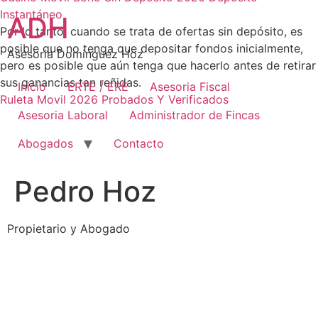
Skip
Instantáneo
ADH
to
Por lo tanto, cuando se trata de ofertas sin depósito, es
content
posible que no tenga que depositar fondos inicialmente,
Asesoria Dominguez Hoz
pero es posible que aún tenga que hacerlo antes de retirar
sus ganancias tan reñidas.
Inicio
ERTE / ERE
Asesoria Fiscal
Ruleta Movil 2026 Probados Y Verificados
Asesoria Laboral
Administrador de Fincas
Abogados
Contacto
Pedro Hoz
Propietario y Abogado